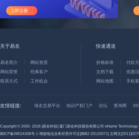
立即注册
关于易名
快速通道
易名简介
网站资质
价格标准
付款
网站荣誉
经典客户
文档下载
优惠
联系方式
工作机会
网站地图
手机
友情链接:
域名交易平台
知识产权门户
论坛
查询网
3
Copyright © 2005-
2026 [易名科技] 厦门易名科技股份有限公司 eName Technology C
闽ICP备09024308号-1
增值电信业务经营许可证[闽B2-20120071] 文网文[2011]0279